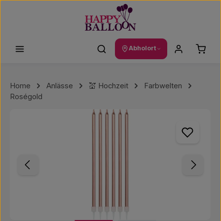
Zum Hauptinhalt springen
Waren
Abholort
Home
Anlässe
💒 Hochzeit
Farbwelten
Roségold
Bildergalerie überspringen