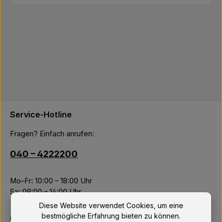
Service-Hotline
Fragen? Einfach anrufen:
040 – 4222200
Mo–Fr: 10:00 – 18:00 Uhr
Sa: 09:00 – 14:00 Uhr
Diese Website verwendet Cookies, um eine
bestmögliche Erfahrung bieten zu können.
Oder über unser
Kontaktformular
.