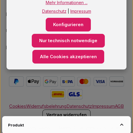
Mehr Informationen ...
Datenschutz
|
Impressum
Informationen
Konfigurieren
Unsere Services
Nur technisch notwendige
Newsletter
Alle Cookies akzeptieren
Cookies
Widerrufsbelehrung
Datenschutz
Impressum
AGB
Vertrag widerrufen
Produkt
© 2026 Happy Balloon - Ballons & Partydeko aus Hamburg