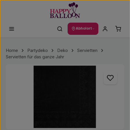
Zum Hauptinhalt springen
Waren
Abholort
Home
Partydeko
Deko
Servietten
Servietten für das ganze Jahr
Bildergalerie überspringen