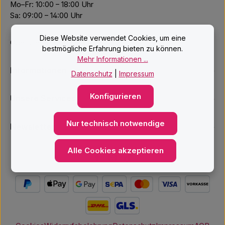
Mo–Fr: 10:00 – 18:00 Uhr
Sa: 09:00 – 14:00 Uhr
Diese Website verwendet Cookies, um eine
Oder über unser
Kontaktformular
.
bestmögliche Erfahrung bieten zu können.
Mehr Informationen ...
Informationen
Datenschutz
|
Impressum
Konfigurieren
Unsere Services
Nur technisch notwendige
Newsletter
Alle Cookies akzeptieren