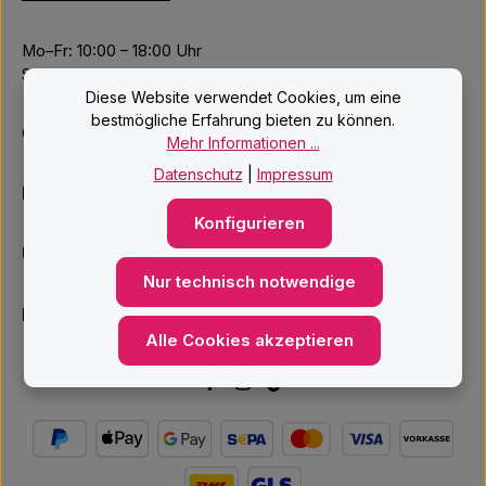
Mo–Fr: 10:00 – 18:00 Uhr
Sa: 09:00 – 14:00 Uhr
Diese Website verwendet Cookies, um eine
bestmögliche Erfahrung bieten zu können.
Oder über unser
Kontaktformular
.
Mehr Informationen ...
Datenschutz
|
Impressum
Informationen
Konfigurieren
Unsere Services
Nur technisch notwendige
Newsletter
Alle Cookies akzeptieren