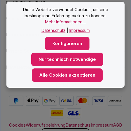
Sa: 09:00 – 14:00 Uhr
Diese Website verwendet Cookies, um eine
bestmögliche Erfahrung bieten zu können.
Oder über unser
Kontaktformular
.
Mehr Informationen ...
Datenschutz
|
Impressum
Informationen
Konfigurieren
Unsere Services
Nur technisch notwendige
Newsletter
Alle Cookies akzeptieren
Cookies
Widerrufsbelehrung
Datenschutz
Impressum
AGB