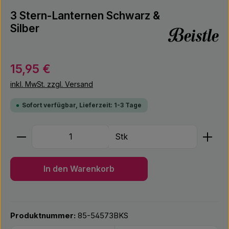
3 Stern-Lanternen Schwarz &
Silber
Regulärer Preis:
15,95 €
inkl. MwSt. zzgl. Versand
Sofort verfügbar, Lieferzeit: 1-3 Tage
Produkt Anzahl: Gib den gewünschten Wert ein ode
Stk
In den Warenkorb
Produktnummer:
85-54573BKS