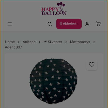
Zum Hauptinhalt springen
Waren
Abholort
Home
Anlässe
🎆 Silvester
Mottopartys
Agent 007
Bildergalerie überspringen