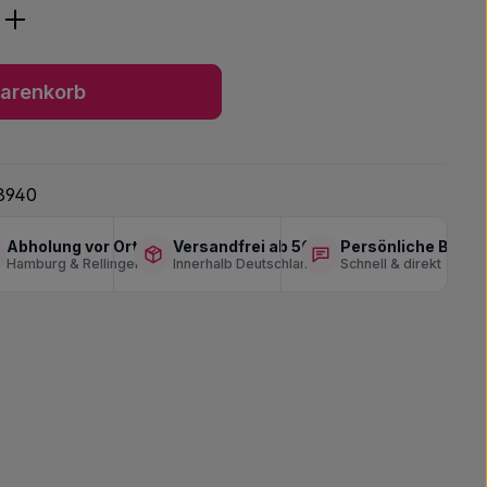
ib den gewünschten Wert ein oder benu
arenkorb
8940
Abholung vor Ort
Versandfrei ab 50 €
Persönliche Berat
Hamburg & Rellingen
Innerhalb Deutschlands
Schnell & direkt