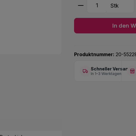
Produkt Anzahl: G
Stk
In den W
Produktnummer:
20-5522
Schneller Versand
In 1–3 Werktagen