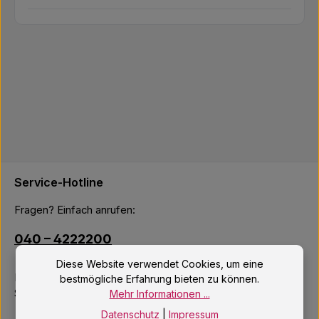
Service-Hotline
Fragen? Einfach anrufen:
040 – 4222200
Diese Website verwendet Cookies, um eine
Mo–Fr: 10:00 – 18:00 Uhr
bestmögliche Erfahrung bieten zu können.
Sa: 09:00 – 14:00 Uhr
Mehr Informationen ...
Datenschutz
|
Impressum