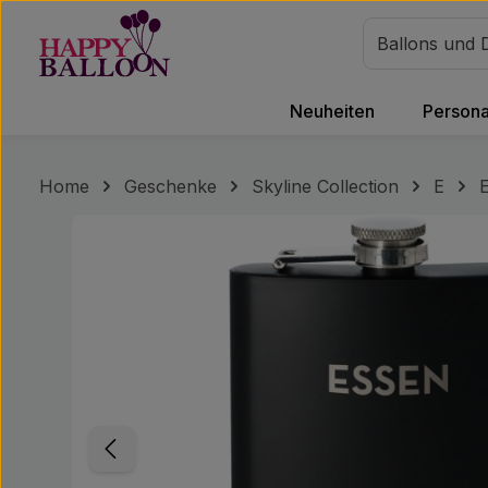
m Hauptinhalt springen
Zur Suche springen
Zur Hauptnavigation springen
Neuheiten
Personal
Home
Geschenke
Skyline Collection
E
Bildergalerie überspringen