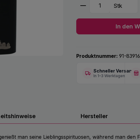
Produkt Anzahl: G
Stk
In den W
Produktnummer:
91-8391
Schneller Versand
In 1–3 Werktagen
heitshinweise
Hersteller
ießt man seine Lieblingsspirituosen, während man den Fla