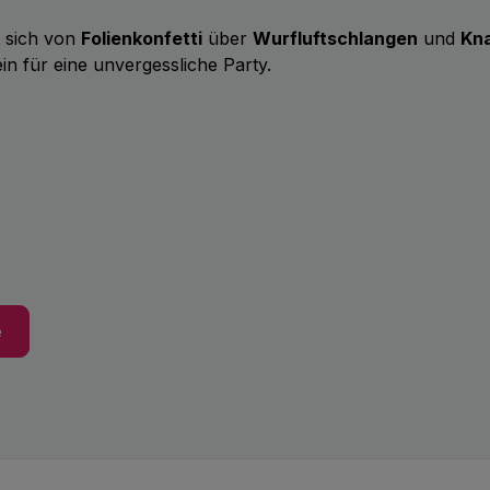
t sich von
Folienkonfetti
über
Wurfluftschlangen
und
Kna
in für eine unvergessliche Party.
b
e