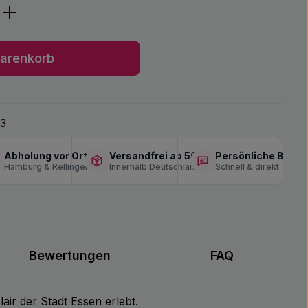
ib den gewünschten Wert ein oder benu
arenkorb
63
Abholung vor Ort
Versandfrei ab 50 €
Persönliche Berat
Hamburg & Rellingen
Innerhalb Deutschlands
Schnell & direkt
Bewertungen
FAQ
ir der Stadt Essen erlebt.