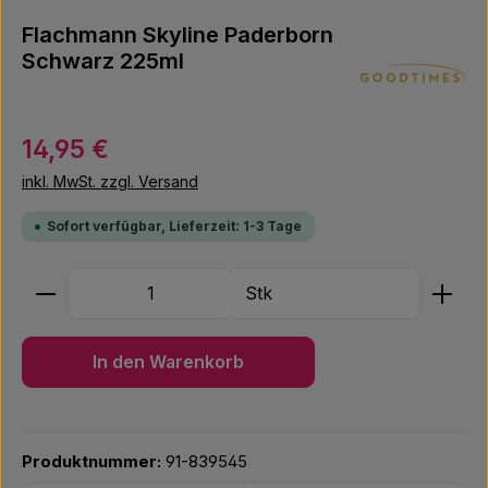
Flachmann Skyline Paderborn
Schwarz 225ml
Regulärer Preis:
14,95 €
inkl. MwSt. zzgl. Versand
Sofort verfügbar, Lieferzeit: 1-3 Tage
Produkt Anzahl: Gib den gewünschten Wert ein ode
Stk
In den Warenkorb
Produktnummer:
91-839545