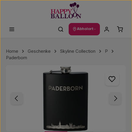
Zum Hauptinhalt springen
Waren
Abholort
Home
Geschenke
Skyline Collection
P
Paderborn
Bildergalerie überspringen