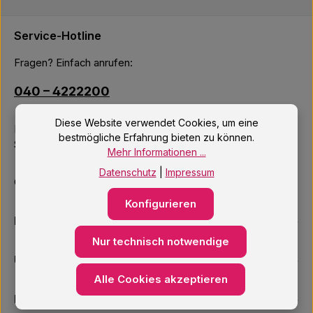
Service-Hotline
Fragen? Einfach anrufen:
040 – 4222200
Diese Website verwendet Cookies, um eine
Mo–Fr: 10:00 – 18:00 Uhr
bestmögliche Erfahrung bieten zu können.
Sa: 09:00 – 14:00 Uhr
Mehr Informationen ...
Datenschutz
|
Impressum
Oder über unser
Kontaktformular
.
Konfigurieren
Informationen
Nur technisch notwendige
Unsere Services
Alle Cookies akzeptieren
Newsletter