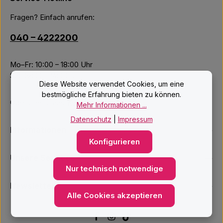
Fragen? Einfach anrufen:
040 – 4222200
Mo–Fr: 10:00 – 18:00 Uhr
Sa: 09:00 – 14:00 Uhr
Diese Website verwendet Cookies, um eine
bestmögliche Erfahrung bieten zu können.
Oder über unser
Kontaktformular
.
Mehr Informationen ...
Datenschutz
|
Impressum
Informationen
Konfigurieren
Unsere Services
Nur technisch notwendige
Newsletter
Alle Cookies akzeptieren