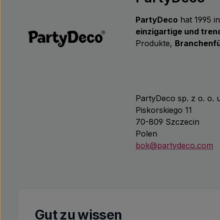
PartyDeco
hat 1995 i
einzigartige und tre
Produkte,
Branchenfü
PartyDeco sp. z o. o. u
Piskorskiego 11
70-809 Szczecin
Polen
bok@partydeco.com
Gut zu wissen