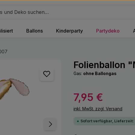
isiert
Ballons
Kinderparty
Partydeko
007
Folienballon 
Gas:
ohne Ballongas
Regulärer Preis:
7,95 €
inkl. MwSt. zzgl. Versand
Sofort verfügbar, Lieferzeit: