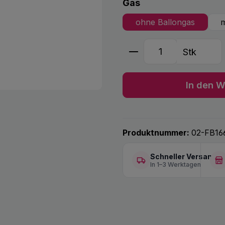
auswählen
Gas
ohne Ballongas
m
Produkt Anzahl: G
Stk
In den W
Produktnummer:
02-FB16
Schneller Versand
In 1–3 Werktagen