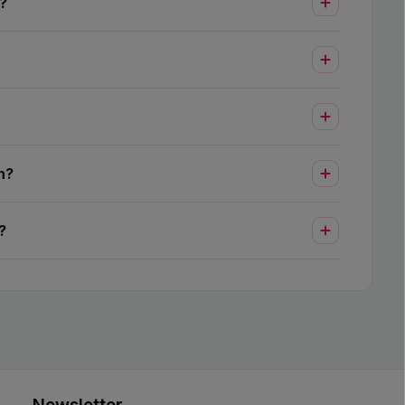
?
n?
?