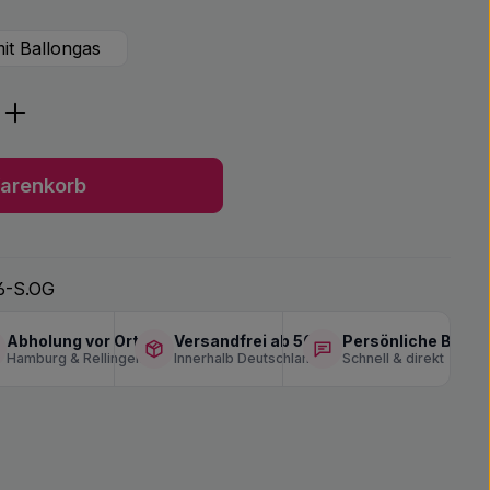
it Ballongas
ib den gewünschten Wert ein oder benu
arenkorb
6-S.OG
Abholung vor Ort
Versandfrei ab 50 €
Persönliche Berat
Hamburg & Rellingen
Innerhalb Deutschlands
Schnell & direkt