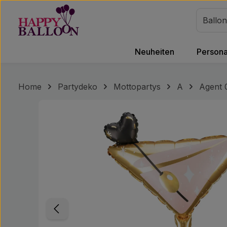
m Hauptinhalt springen
Zur Suche springen
Zur Hauptnavigation springen
Neuheiten
Personal
Home
Partydeko
Mottopartys
A
Agent 
Bildergalerie überspringen