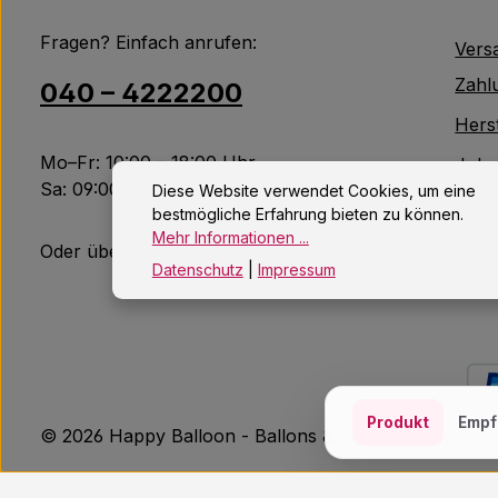
Fragen? Einfach anrufen:
Vers
Zahl
040 – 4222200
Herst
Mo–Fr: 10:00 – 18:00 Uhr
Jobs
Sa: 09:00 – 14:00 Uhr
Diese Website verwendet Cookies, um eine
Kont
bestmögliche Erfahrung bieten zu können.
Mehr Informationen ...
Altb
Oder über unser
Kontaktformular
.
Datenschutz
|
Impressum
Produkt
Empf
© 2026 Happy Balloon - Ballons & Partydeko aus H