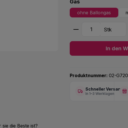
auswählen
Gas
ohne Ballongas
m
Produkt Anzahl: G
Stk
In den W
Produktnummer:
02-G720
Schneller Versand
In 1–3 Werktagen
ie die Beste ist?