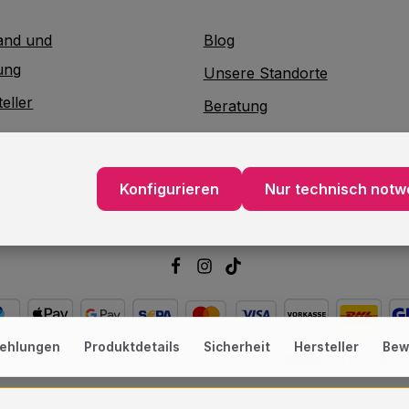
and und
Blog
ung
Unsere Standorte
eller
Beratung
Lieferservice
akt
Verpackungsservice
Konfigurieren
Nur technisch notw
atterieentsorgung
Dekorationsservice
ehlungen
Produktdetails
Sicherheit
Hersteller
Bew
amburg
Cookies
Widerrufsbele