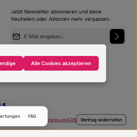
Jetzt Newsletter abonnieren und keine
Neuheiten oder Aktionen mehr verpassen.
E-Mail-Adresse*
Datenschutz
Ich habe die
Datenschutzbestimmungen
zur
endige
Alle Cookies akzeptieren
Kenntnis genommen und die
AGB
gelesen und
bin mit ihnen einverstanden.
*
ertungen
FAQ
hrung
Datenschutz
Impressum
AGB
Vertrag widerrufen