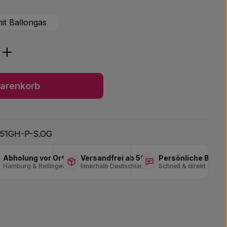
it Ballongas
ib den gewünschten Wert ein oder benu
arenkorb
51GH-P-S.OG
Abholung vor Ort
Versandfrei ab 50 €
Persönliche Berat
Hamburg & Rellingen
Innerhalb Deutschlands
Schnell & direkt