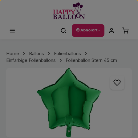
Zum Hauptinhalt springen
Waren
Abholort
Home
Ballons
Folienballons
Einfarbige Folienballons
Folienballon Stern 45 cm
Bildergalerie überspringen