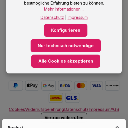
bestmögliche Erfahrung bieten zu können.
Oder über unser
Kontaktformular
.
Mehr Informationen ...
Datenschutz
|
Impressum
Informationen
Konfigurieren
Unsere Services
Nur technisch notwendige
Newsletter
Alle Cookies akzeptieren
Cookies
Widerrufsbelehrung
Datenschutz
Impressum
AGB
Vertrag widerrufen
Produkt