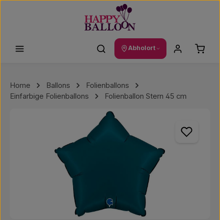
Zum Hauptinhalt springen
Waren
Abholort
Home
Ballons
Folienballons
Einfarbige Folienballons
Folienballon Stern 45 cm
Bildergalerie überspringen