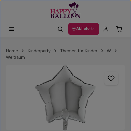
Zum Hauptinhalt springen
Waren
Abholort
Home
Kinderparty
Themen für Kinder
W
Weltraum
Bildergalerie überspringen