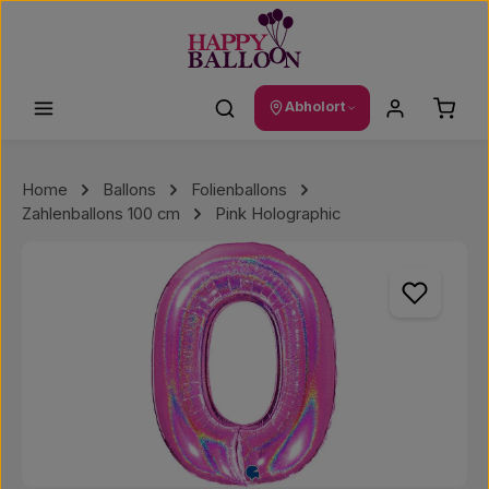
Zum Hauptinhalt springen
Waren
Abholort
Home
Ballons
Folienballons
Zahlenballons 100 cm
Pink Holographic
Bildergalerie überspringen