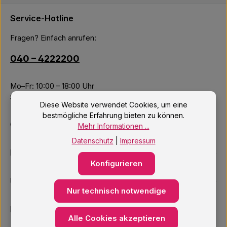
Service-Hotline
Fragen? Einfach anrufen:
040 – 4222200
Mo–Fr: 10:00 – 18:00 Uhr
Sa: 09:00 – 14:00 Uhr
Diese Website verwendet Cookies, um eine
bestmögliche Erfahrung bieten zu können.
Oder über unser
Kontaktformular
.
Mehr Informationen ...
Datenschutz
|
Impressum
Informationen
Konfigurieren
Unsere Services
Nur technisch notwendige
Newsletter
Alle Cookies akzeptieren