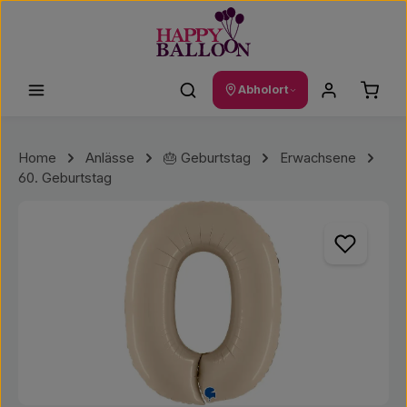
Zum Hauptinhalt springen
Waren
Abholort
Home
Anlässe
🎂 Geburtstag
Erwachsene
60. Geburtstag
Bildergalerie überspringen