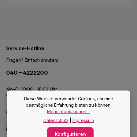
Service-Hotline
Fragen? Einfach anrufen:
040 – 4222200
Mo–Fr: 10:00 – 18:00 Uhr
Sa: 09:00 – 14:00 Uhr
Diese Website verwendet Cookies, um eine
bestmögliche Erfahrung bieten zu können.
Mehr Informationen ...
Oder über unser
Kontaktformular
.
Datenschutz
|
Impressum
Informationen
Konfigurieren