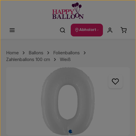
Zum Hauptinhalt springen
Waren
Abholort
Home
Ballons
Folienballons
Zahlenballons 100 cm
Weiß
Bildergalerie überspringen