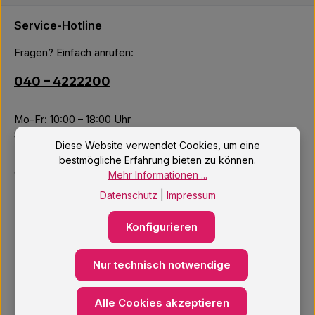
Service-Hotline
Fragen? Einfach anrufen:
040 – 4222200
Mo–Fr: 10:00 – 18:00 Uhr
Sa: 09:00 – 14:00 Uhr
Diese Website verwendet Cookies, um eine
bestmögliche Erfahrung bieten zu können.
Oder über unser
Kontaktformular
.
Mehr Informationen ...
Datenschutz
|
Impressum
Informationen
Konfigurieren
Unsere Services
Nur technisch notwendige
Newsletter
Alle Cookies akzeptieren