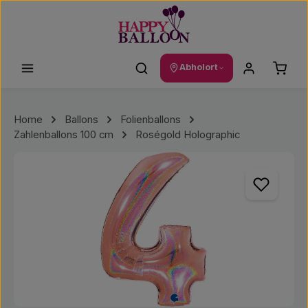
Zum Hauptinhalt springen
Waren
Abholort
Home
Ballons
Folienballons
Zahlenballons 100 cm
Roségold Holographic
Bildergalerie überspringen