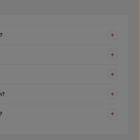
?
n?
?