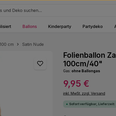
isiert
Ballons
Kinderparty
Partydeko
 100 cm
Satin Nude
Folienballon Za
100cm/40"
Gas:
ohne Ballongas
Regulärer Preis:
9,95 €
inkl. MwSt. zzgl. Versand
Sofort verfügbar, Lieferzeit: