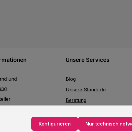
ormationen
Unsere Services
and und
Blog
ung
Unsere Standorte
eller
Beratung
Lieferservice
akt
Verpackungsservice
Konfigurieren
Nur technisch notw
atterieentsorgung