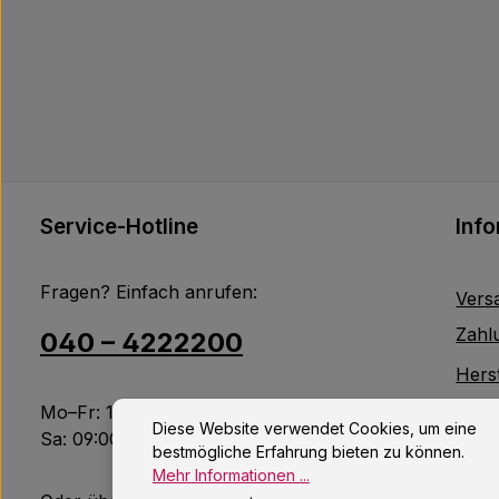
Service-Hotline
Inf
Fragen? Einfach anrufen:
Vers
Zahl
040 – 4222200
Herst
Mo–Fr: 10:00 – 18:00 Uhr
Jobs
Diese Website verwendet Cookies, um eine
Sa: 09:00 – 14:00 Uhr
bestmögliche Erfahrung bieten zu können.
Kont
Mehr Informationen ...
Altb