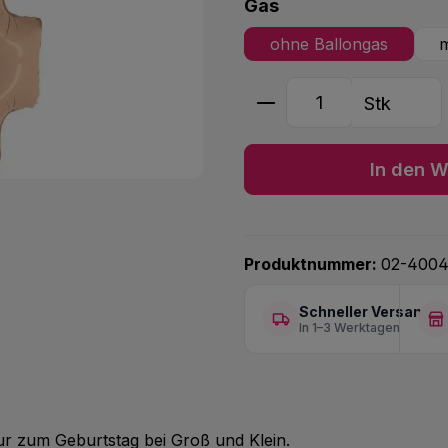
auswählen
Gas
ohne Ballongas
m
Produkt Anzahl: G
Stk
In den W
Produktnummer:
02-400
Schneller Versand
In 1–3 Werktagen
nur zum Geburtstag bei Groß und Klein.