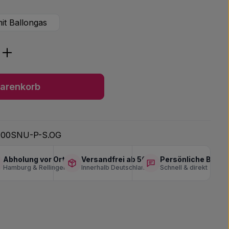
it Ballongas
ib den gewünschten Wert ein oder benu
arenkorb
400SNU-P-S.OG
Abholung vor Ort
Versandfrei ab 50 €
Persönliche Berat
Hamburg & Rellingen
Innerhalb Deutschlands
Schnell & direkt