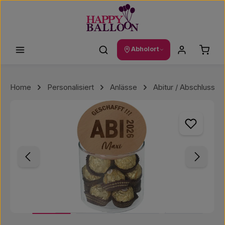
Zum Hauptinhalt springen
Waren
Abholort
Home
Personalisiert
Anlässe
Abitur / Abschluss
Bildergalerie überspringen