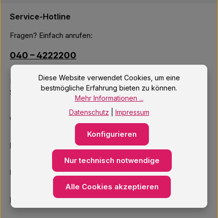
Service-Hotline
Fragen? Einfach anrufen:
040 – 4222200
Diese Website verwendet Cookies, um eine
Mo–Fr: 10:00 – 18:00 Uhr
bestmögliche Erfahrung bieten zu können.
Sa: 09:00 – 14:00 Uhr
Mehr Informationen ...
Datenschutz
|
Impressum
Oder über unser
Kontaktformular
.
Konfigurieren
Informationen
Nur technisch notwendige
Unsere Services
Alle Cookies akzeptieren
Newsletter