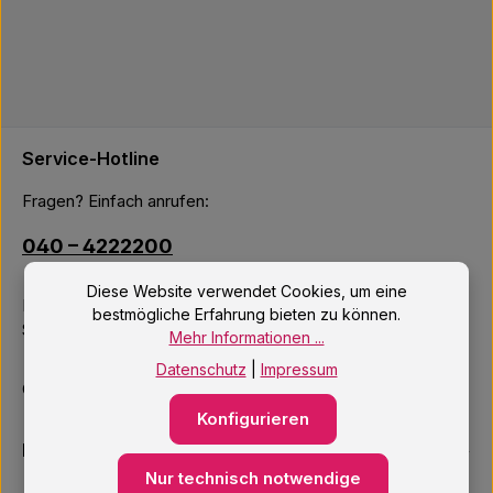
Service-Hotline
Fragen? Einfach anrufen:
040 – 4222200
Diese Website verwendet Cookies, um eine
Mo–Fr: 10:00 – 18:00 Uhr
bestmögliche Erfahrung bieten zu können.
Sa: 09:00 – 14:00 Uhr
Mehr Informationen ...
Datenschutz
|
Impressum
Oder über unser
Kontaktformular
.
Konfigurieren
Informationen
Nur technisch notwendige