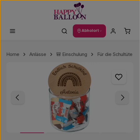
Zum Hauptinhalt springen
Waren
Abholort
Home
Anlässe
🎒 Einschulung
Für die Schultüte
Bildergalerie überspringen