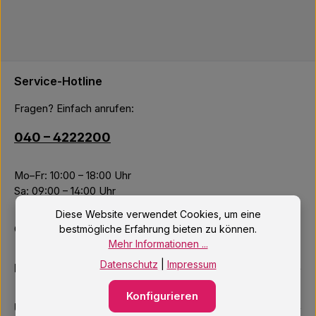
Service-Hotline
Fragen? Einfach anrufen:
040 – 4222200
Mo–Fr: 10:00 – 18:00 Uhr
Sa: 09:00 – 14:00 Uhr
Diese Website verwendet Cookies, um eine
Oder über unser
Kontaktformular
.
bestmögliche Erfahrung bieten zu können.
Mehr Informationen ...
Datenschutz
|
Impressum
Informationen
Konfigurieren
Unsere Services