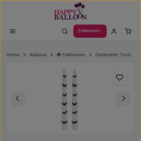
Zum Hauptinhalt springen
Waren
Abholort
Home
Anlässe
🎃 Halloween
Gedeckter Tisch
Bildergalerie überspringen