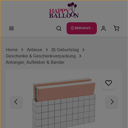
Zum Hauptinhalt springen
Waren
Abholort
Home
Anlässe
🎂 Geburtstag
Geschenke & Geschenkverpackung
Anhänger, Aufkleber & Bänder
Bildergalerie überspringen