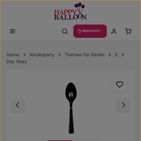
Zum Hauptinhalt springen
Waren
Abholort
Home
Kinderparty
Themen für Kinder
S
Star Wars
Bildergalerie überspringen