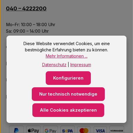
040 – 4222200
Mo–Fr: 10:00 – 18:00 Uhr
Sa: 09:00 – 14:00 Uhr
Diese Website verwendet Cookies, um eine
Oder über unser
Kontaktformular
.
bestmögliche Erfahrung bieten zu können.
Mehr Informationen ...
Informationen
Datenschutz
|
Impressum
Konfigurieren
Unsere Services
Nur technisch notwendige
Newsletter
Alle Cookies akzeptieren