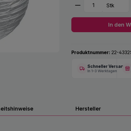
Produkt Anzahl: G
Stk
In den W
Produktnummer:
22-4332
Schneller Versand
In 1–3 Werktagen
heitshinweise
Hersteller