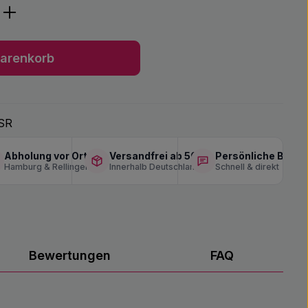
ib den gewünschten Wert ein oder benu
arenkorb
SR
Abholung vor Ort
Versandfrei ab 50 €
Persönliche Berat
Hamburg & Rellingen
Innerhalb Deutschlands
Schnell & direkt
Bewertungen
FAQ