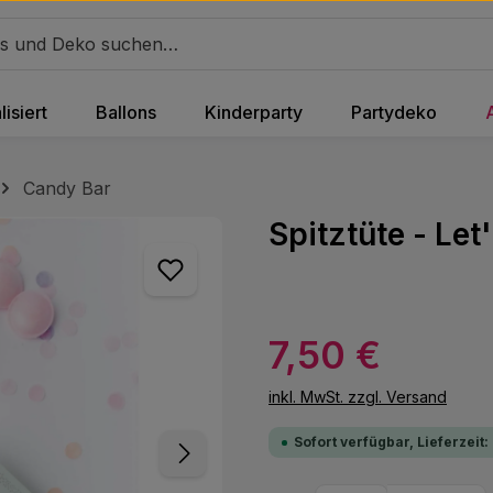
isiert
Ballons
Kinderparty
Partydeko
Candy Bar
Spitztüte - Let
Regulärer Preis:
7,50 €
inkl. MwSt. zzgl. Versand
Sofort verfügbar, Lieferzeit: