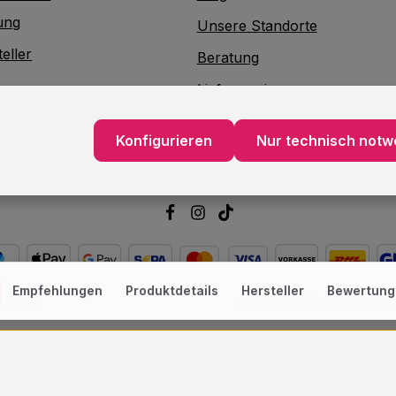
ung
Unsere Standorte
eller
Beratung
Lieferservice
akt
Verpackungsservice
Konfigurieren
Nur technisch notw
atterieentsorgung
Dekorationsservice
Empfehlungen
Produktdetails
Hersteller
Bewertung
amburg
Cookies
Widerrufsbele