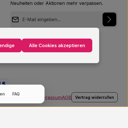
Neuheiten oder Aktionen mehr verpassen.
E-Mail-Adresse*
Datenschutz
Ich habe die
Datenschutzbestimmungen
zur
endige
Alle Cookies akzeptieren
Kenntnis genommen und die
AGB
gelesen und
bin mit ihnen einverstanden.
*
en
FAQ
hrung
Datenschutz
Impressum
AGB
Vertrag widerrufen