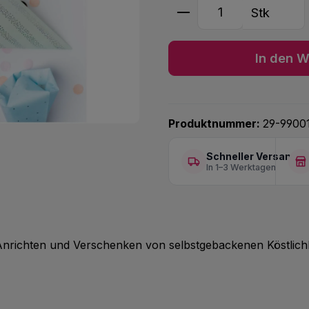
Produkt Anzahl: G
Stk
In den W
Produktnummer:
29-9900
Schneller Versand
In 1–3 Werktagen
ve Anrichten und Verschenken von selbstgebackenen Köstli