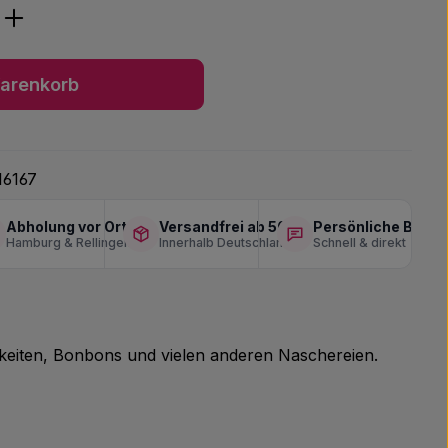
ib den gewünschten Wert ein oder benu
arenkorb
16167
Abholung vor Ort
Versandfrei ab 50 €
Persönliche Berat
Hamburg & Rellingen
Innerhalb Deutschlands
Schnell & direkt
chkeiten, Bonbons und vielen anderen Naschereien.