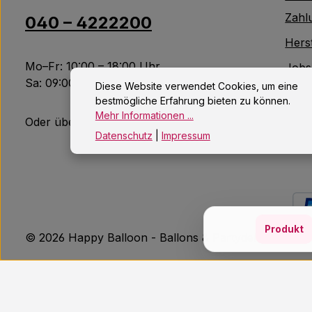
Zahl
040 – 4222200
Herst
Mo–Fr: 10:00 – 18:00 Uhr
Jobs
Sa: 09:00 – 14:00 Uhr
Diese Website verwendet Cookies, um eine
Kont
bestmögliche Erfahrung bieten zu können.
Mehr Informationen ...
Altb
Oder über unser
Kontaktformular
.
Datenschutz
|
Impressum
Produkt
© 2026 Happy Balloon - Ballons & Partydeko aus H