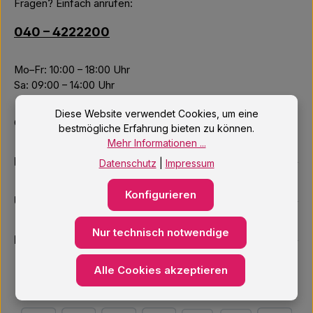
Fragen? Einfach anrufen:
040 – 4222200
Mo–Fr: 10:00 – 18:00 Uhr
Sa: 09:00 – 14:00 Uhr
Diese Website verwendet Cookies, um eine
Oder über unser
Kontaktformular
.
bestmögliche Erfahrung bieten zu können.
Mehr Informationen ...
Informationen
Datenschutz
|
Impressum
Konfigurieren
Unsere Services
Nur technisch notwendige
Newsletter
Alle Cookies akzeptieren