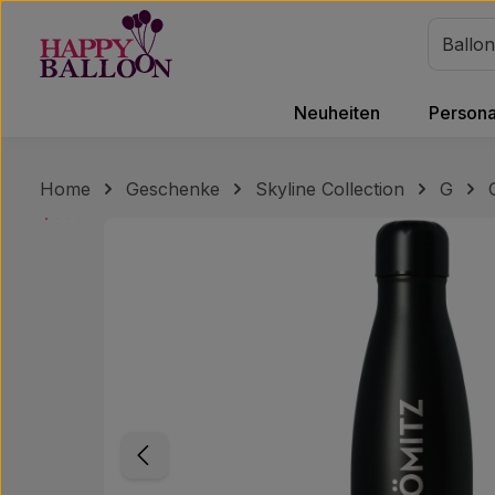
m Hauptinhalt springen
Zur Suche springen
Zur Hauptnavigation springen
Neuheiten
Personal
Home
Geschenke
Skyline Collection
G
Bildergalerie überspringen