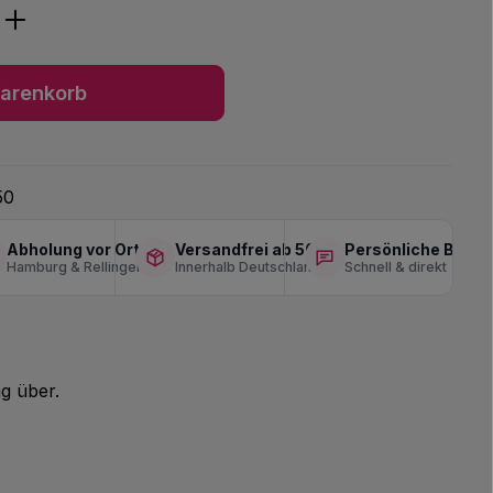
ib den gewünschten Wert ein oder benu
arenkorb
50
Abholung vor Ort
Versandfrei ab 50 €
Persönliche Berat
Hamburg & Rellingen
Innerhalb Deutschlands
Schnell & direkt
g über.