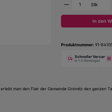
Produkt Anzahl: G
Stk
In den W
Produktnummer:
91-8410
Schneller Versand
In 1–3 Werktagen
, erlebt man den Flair der Gemeinde Grömitz den ganzen Ta