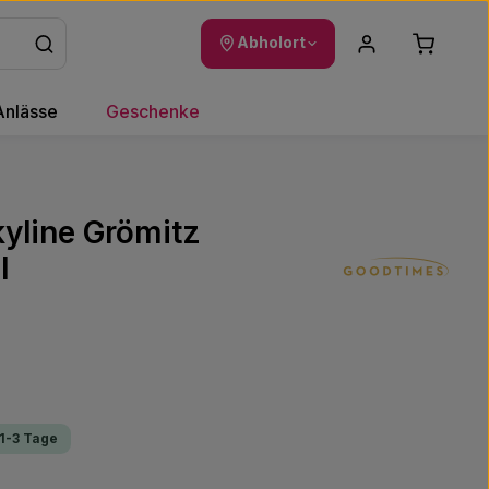
Warenkor
Abholort
Anlässe
Geschenke
kyline Grömitz
l
 1-3 Tage