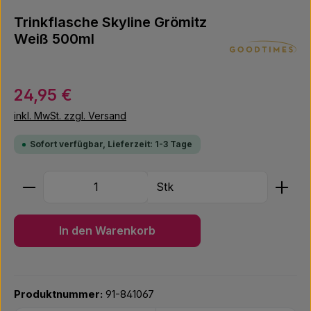
Trinkflasche Skyline Grömitz
Weiß 500ml
Regulärer Preis:
24,95 €
inkl. MwSt. zzgl. Versand
Sofort verfügbar, Lieferzeit: 1-3 Tage
Produkt Anzahl: Gib den gewünschten Wert ein ode
Stk
In den Warenkorb
Produktnummer:
91-841067