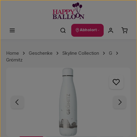
Zum Hauptinhalt springen
Waren
Abholort
Home
Geschenke
Skyline Collection
G
Grömitz
Bildergalerie überspringen