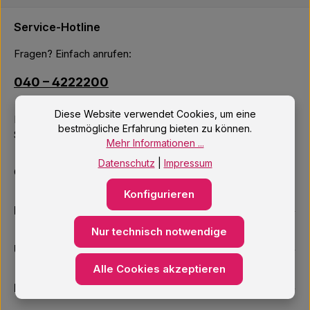
Service-Hotline
Fragen? Einfach anrufen:
040 – 4222200
Diese Website verwendet Cookies, um eine
Mo–Fr: 10:00 – 18:00 Uhr
bestmögliche Erfahrung bieten zu können.
Sa: 09:00 – 14:00 Uhr
Mehr Informationen ...
Datenschutz
|
Impressum
Oder über unser
Kontaktformular
.
Konfigurieren
Informationen
Nur technisch notwendige
Unsere Services
Alle Cookies akzeptieren
Newsletter