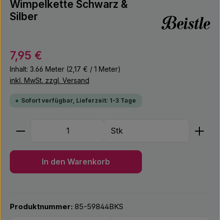
Wimpelkette Schwarz &
Silber
Regulärer Preis:
7,95 €
Inhalt:
3.66 Meter
(2,17 € / 1 Meter)
inkl. MwSt. zzgl. Versand
Sofort verfügbar, Lieferzeit: 1-3 Tage
Produkt Anzahl: Gib den gewünschten Wert ein ode
Stk
In den Warenkorb
Produktnummer:
85-59844BKS