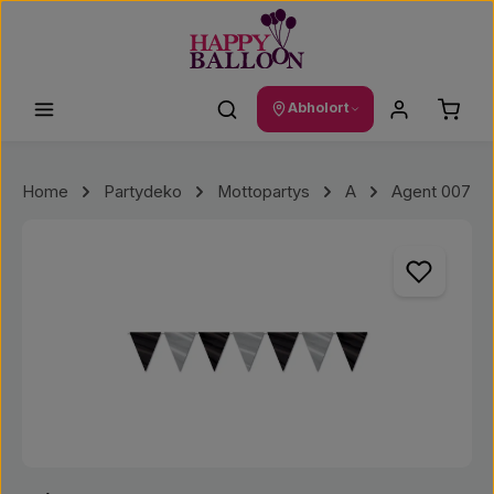
Zum Hauptinhalt springen
Waren
Abholort
Home
Partydeko
Mottopartys
A
Agent 007
Bildergalerie überspringen