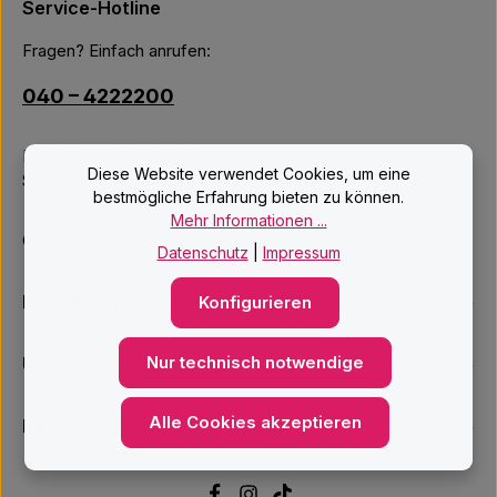
Service-Hotline
Fragen? Einfach anrufen:
040 – 4222200
Mo–Fr: 10:00 – 18:00 Uhr
Diese Website verwendet Cookies, um eine
Sa: 09:00 – 14:00 Uhr
bestmögliche Erfahrung bieten zu können.
Mehr Informationen ...
Oder über unser
Kontaktformular
.
Datenschutz
|
Impressum
Informationen
Konfigurieren
Nur technisch notwendige
Unsere Services
Alle Cookies akzeptieren
Newsletter