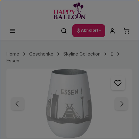
Zum Hauptinhalt springen
Waren
Abholort
Home
Geschenke
Skyline Collection
E
Essen
Bildergalerie überspringen