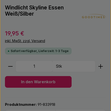
Windlicht Skyline Essen
Weiß/Silber
Regulärer Preis:
19,95 €
inkl. MwSt. zzgl. Versand
Sofort verfügbar, Lieferzeit: 1-3 Tage
Produkt Anzahl: Gib den gewünschten Wert ein ode
Stk
In den Warenkorb
Produktnummer:
91-833918