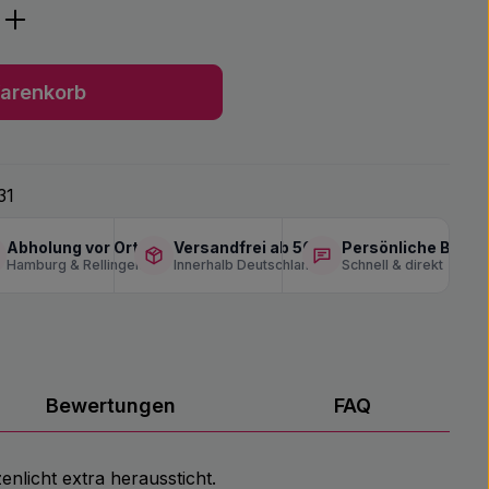
ib den gewünschten Wert ein oder benu
arenkorb
31
Abholung vor Ort
Versandfrei ab 50 €
Persönliche Berat
Hamburg & Rellingen
Innerhalb Deutschlands
Schnell & direkt
Bewertungen
FAQ
nlicht extra heraussticht.