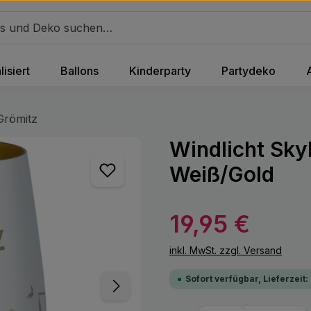
isiert
Ballons
Kinderparty
Partydeko
Grömitz
Windlicht Sky
Weiß/Gold
Regulärer Preis:
19,95 €
inkl. MwSt. zzgl. Versand
Sofort verfügbar, Lieferzeit: