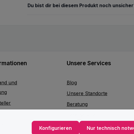
Du bist dir bei diesem Produkt noch unsicher
ormationen
Unsere Services
and und
Blog
ung
Unsere Standorte
eller
Beratung
Lieferservice
akt
Verpackungsservice
Konfigurieren
Nur technisch notw