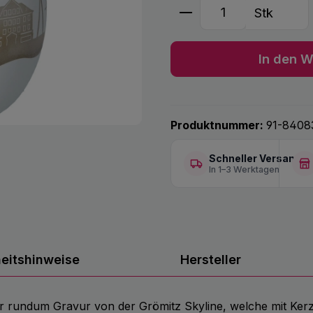
Produkt Anzahl: G
Stk
In den W
Produktnummer:
91-8408
Schneller Versand
In 1–3 Werktagen
heitshinweise
Hersteller
er rundum Gravur von der Grömitz Skyline, welche mit Kerze