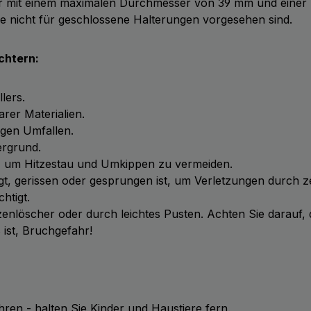
her mit einem maximalen Durchmesser von 39 mm und einer
sie nicht für geschlossene Halterungen vorgesehen sind.
chtern:
lers.
arer Materialien.
gegen Umfallen.
ergrund.
ren, um Hitzestau und Umkippen zu vermeiden.
gt, gerissen oder gesprungen ist, um Verletzungen durch ze
htigt.
rzenlöscher oder durch leichtes Pusten. Achten Sie darauf,
 ist, Bruchgefahr!
en - halten Sie Kinder und Haustiere fern.