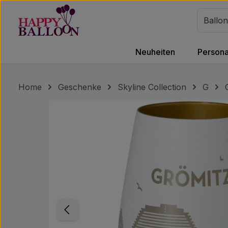
m Hauptinhalt springen
Zur Suche springen
Zur Hauptnavigation springen
Neuheiten
Personal
Home
Geschenke
Skyline Collection
G
Bildergalerie überspringen