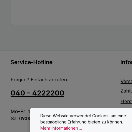
Service-Hotline
Inf
Fragen? Einfach anrufen:
Vers
Zahl
040 – 4222200
Herst
Mo–Fr: 10:00 – 18:00 Uhr
Jobs
Diese Website verwendet Cookies, um eine
Sa: 09:00 – 14:00 Uhr
bestmögliche Erfahrung bieten zu können.
Kont
Mehr Informationen ...