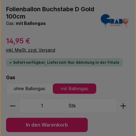
Folienballon Buchstabe D Gold
100cm
Gas:
mit Ballongas
Regulärer Preis:
14,95 €
inkl. MwSt. zzgl. Versand
Sofort verfügbar, Lieferzeit: Nur Abholung in der Filiale
auswählen
Gas
ohne Ballongas
mit Ballongas
Produkt Anzahl: Gib den gewünschten Wert ein ode
Stk
In den Warenkorb