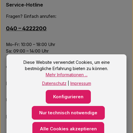
Service-Hotline
Fragen? Einfach anrufen:
040 – 4222200
Mo–Fr: 10:00 – 18:00 Uhr
Sa: 09:00 – 14:00 Uhr
Diese Website verwendet Cookies, um eine
Oder über unser
Kontaktformular
.
bestmögliche Erfahrung bieten zu können.
Mehr Informationen ...
Informationen
Datenschutz
|
Impressum
Konfigurieren
Unsere Services
Nur technisch notwendige
Newsletter
Alle Cookies akzeptieren