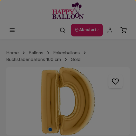
Zum Hauptinhalt springen
Waren
Abholort
Home
Ballons
Folienballons
Buchstabenballons 100 cm
Gold
Bildergalerie überspringen