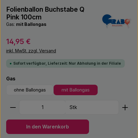
Folienballon Buchstabe Q
Pink 100cm
Gas:
mit Ballongas
Regulärer Preis:
14,95 €
inkl. MwSt. zzgl. Versand
Sofort verfügbar, Lieferzeit: Nur Abholung in der Filiale
auswählen
Gas
ohne Ballongas
mit Ballongas
Produkt Anzahl: Gib den gewünschten Wert ein ode
Stk
In den Warenkorb