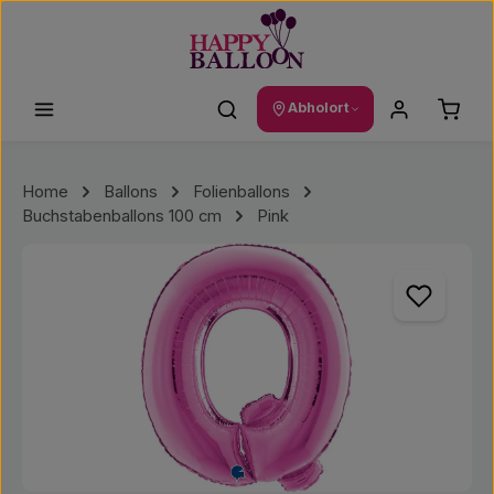
Zum Hauptinhalt springen
Waren
Abholort
Home
Ballons
Folienballons
Buchstabenballons 100 cm
Pink
Bildergalerie überspringen