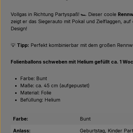
Vollgas in Richtung Partyspaß! 🏎️ Dieser coole
Rennw
zeigt er das Siegerauto mit Pokal und Zielflaggen, au
Design!
💡
Tipp:
Perfekt kombinierbar mit dem großen Rennwa
Folienballons schweben mit Helium gefüllt ca. 1 Woc
Farbe: Bunt
Maße: ca. 45 cm (aufgepustet)
Material: Folie
Befüllung: Helium
Farbe:
Bunt
Anlass:
Geburtstag, Kinder Par