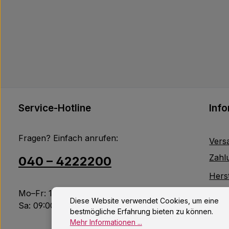
Service-Hotline
Inf
Fragen? Einfach anrufen:
Vers
Zahl
040 – 4222200
Herst
Mo–Fr: 10:00 – 18:00 Uhr
Jobs
Diese Website verwendet Cookies, um eine
Sa: 09:00 – 14:00 Uhr
bestmögliche Erfahrung bieten zu können.
Kont
Mehr Informationen ...