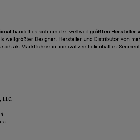
ional
handelt es sich um den weltweit
größten Hersteller 
 als weltgrößter Designer, Hersteller und Distributor von m
s
sich als Marktführer im innovativen Folienballon-Segment e
, LLC
44
ica