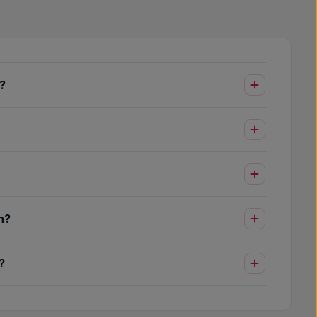
?
n?
?