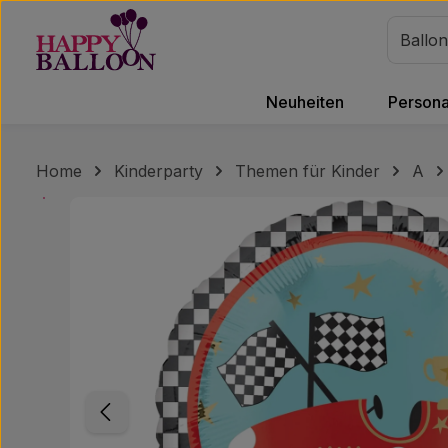
m Hauptinhalt springen
Zur Suche springen
Zur Hauptnavigation springen
Neuheiten
Personal
Home
Kinderparty
Themen für Kinder
A
Bildergalerie überspringen