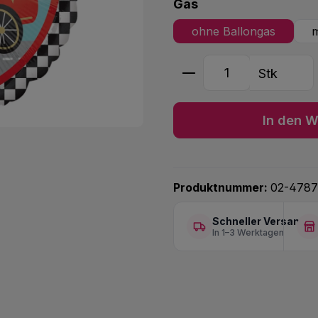
auswählen
Gas
ohne Ballongas
m
Produkt Anzahl: G
Stk
In den W
Produktnummer:
02-4787
Schneller Versand
In 1–3 Werktagen