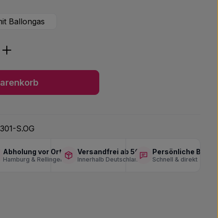
it Ballongas
ib den gewünschten Wert ein oder benu
arenkorb
301-S.OG
Abholung vor Ort
Versandfrei ab 50 €
Persönliche Berat
Hamburg & Rellingen
Innerhalb Deutschlands
Schnell & direkt