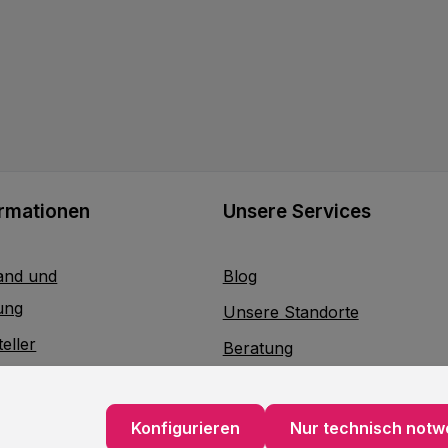
ormationen
Unsere Services
and und
Blog
ung
Unsere Standorte
eller
Beratung
Lieferservice
akt
Verpackungsservice
Konfigurieren
Nur technisch notw