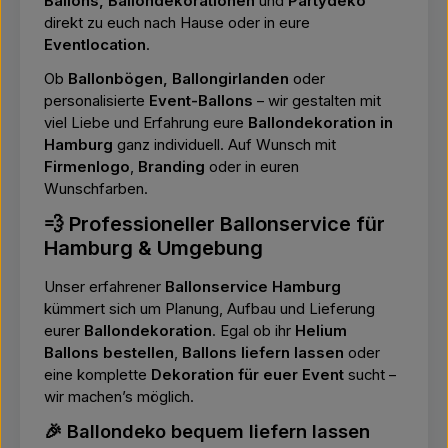
Ballons, Ballondekorationen
und
Partydeko
direkt zu euch nach Hause oder in eure
Eventlocation
.
Ob
Ballonbögen, Ballongirlanden
oder
personalisierte
Event-Ballons
– wir gestalten mit
viel Liebe und Erfahrung eure
Ballondekoration in
Hamburg
ganz individuell. Auf Wunsch mit
Firmenlogo
,
Branding
oder in euren
Wunschfarben.
💨 Professioneller Ballonservice für
Hamburg & Umgebung
Unser erfahrener
Ballonservice Hamburg
kümmert sich um Planung, Aufbau und Lieferung
eurer
Ballondekoration
. Egal ob ihr
Helium
Ballons bestellen
,
Ballons liefern lassen
oder
eine komplette
Dekoration für euer Event
sucht –
wir machen’s möglich.
🎉 Ballondeko bequem liefern lassen