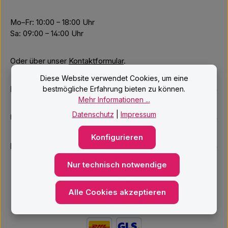
Mo–Fr: 10:00 – 18:00 Uhr
Sa: 09:00 – 14:00 Uhr
Oder über unser
Kontaktformular
.
Diese Website verwendet Cookies, um eine
Informationen
bestmögliche Erfahrung bieten zu können.
Mehr Informationen ...
Datenschutz
|
Impressum
Unsere Services
Konfigurieren
Newsletter
Nur technisch notwendige
Alle Cookies akzeptieren