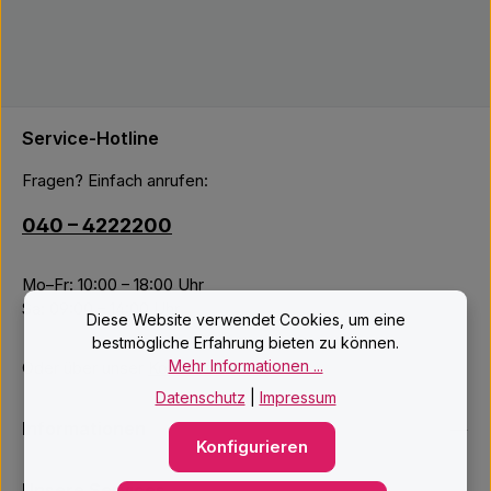
Service-Hotline
Fragen? Einfach anrufen:
040 – 4222200
Mo–Fr: 10:00 – 18:00 Uhr
Sa: 09:00 – 14:00 Uhr
Diese Website verwendet Cookies, um eine
bestmögliche Erfahrung bieten zu können.
Mehr Informationen ...
Oder über unser
Kontaktformular
.
Datenschutz
|
Impressum
Informationen
Konfigurieren
Unsere Services