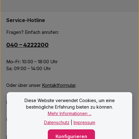
Service-Hotline
Fragen? Einfach anrufen:
040 – 4222200
Mo–Fr: 10:00 – 18:00 Uhr
Sa: 09:00 – 14:00 Uhr
Oder über unser
Kontaktformular
.
Diese Website verwendet Cookies, um eine
Informationen
bestmögliche Erfahrung bieten zu können.
Mehr Informationen ...
Unsere Services
Datenschutz
|
Impressum
Konfigurieren
Newsletter