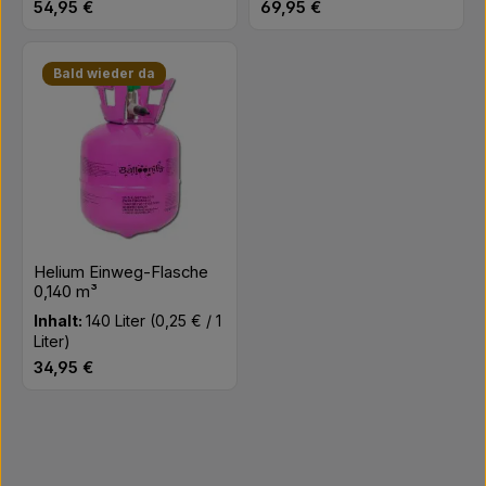
Regulärer Preis:
Regulärer Preis:
54,95 €
69,95 €
Bald wieder da
Helium Einweg-Flasche
0,140 m³
Inhalt:
140 Liter
(0,25 € / 1
Liter)
Regulärer Preis:
34,95 €