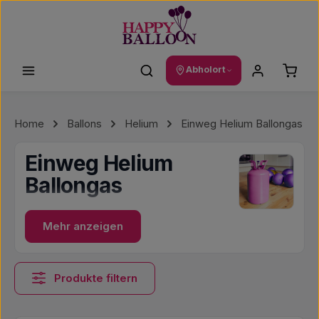
Zum Hauptinhalt springen
Waren
Abholort
Home
Ballons
Helium
Einweg Helium Ballongas
Einweg Helium
Ballongas
Mehr anzeigen
Produkte filtern