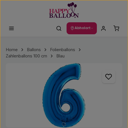
Zum Hauptinhalt springen
Waren
Abholort
Home
Ballons
Folienballons
Zahlenballons 100 cm
Blau
Bildergalerie überspringen