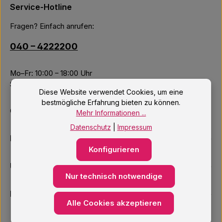
Service-Hotline
Fragen? Einfach anrufen:
040 – 4222200
Mo–Fr: 10:00 – 18:00 Uhr
Sa: 09:00 – 14:00 Uhr
Diese Website verwendet Cookies, um eine
bestmögliche Erfahrung bieten zu können.
Oder über unser
Kontaktformular
.
Mehr Informationen ...
Datenschutz
|
Impressum
Informationen
Konfigurieren
Unsere Services
Nur technisch notwendige
Newsletter
Alle Cookies akzeptieren