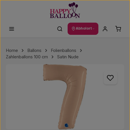
Zum Hauptinhalt springen
Waren
Abholort
Home
Ballons
Folienballons
Zahlenballons 100 cm
Satin Nude
Bildergalerie überspringen