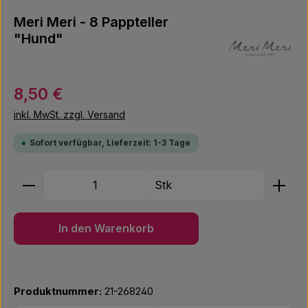
Meri Meri - 8 Pappteller
"Hund"
Regulärer Preis:
8,50 €
inkl. MwSt. zzgl. Versand
Sofort verfügbar, Lieferzeit: 1-3 Tage
Produkt Anzahl: Gib den gewünschten Wert ein ode
Stk
In den Warenkorb
Produktnummer:
21-268240