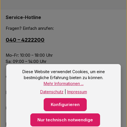
Service-Hotline
Fragen? Einfach anrufen:
040 – 4222200
Mo–Fr: 10:00 – 18:00 Uhr
Sa: 09:00 – 14:00 Uhr
Diese Website verwendet Cookies, um eine
Oder über unser
Kontaktformular
.
bestmögliche Erfahrung bieten zu können.
Mehr Informationen ...
Datenschutz
|
Impressum
Informationen
Konfigurieren
Unsere Services
Nur technisch notwendige
Newsletter