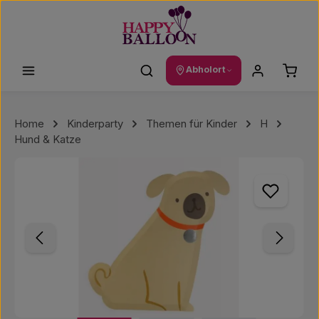
Zum Hauptinhalt springen
Waren
Abholort
Home
Kinderparty
Themen für Kinder
H
Hund & Katze
Bildergalerie überspringen