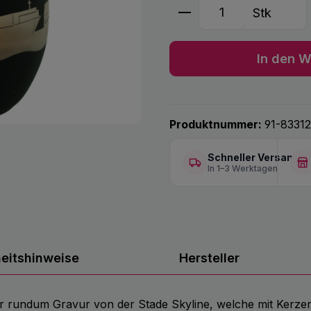
Produkt Anzahl: G
Stk
In den W
Produktnummer:
91-8331
Schneller Versand
In 1–3 Werktagen
heitshinweise
Hersteller
er rundum Gravur von der Stade Skyline, welche mit Kerzenl