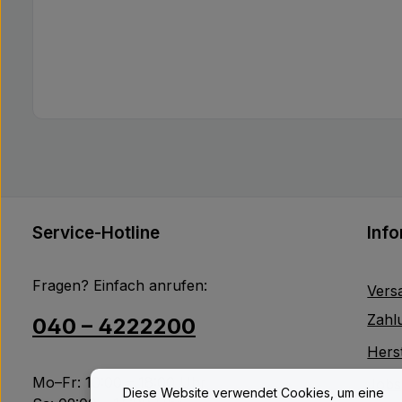
Service-Hotline
Inf
Fragen? Einfach anrufen:
Vers
Zahl
040 – 4222200
Herst
Mo–Fr: 10:00 – 18:00 Uhr
Jobs
Diese Website verwendet Cookies, um eine