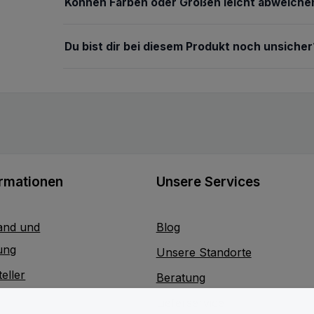
Können Farben oder Größen leicht abweiche
Du bist dir bei diesem Produkt noch unsicher
ormationen
Unsere Services
and und
Blog
ung
Unsere Standorte
eller
Beratung
Lieferservice