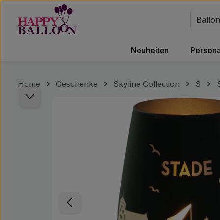
m Hauptinhalt springen
Zur Suche springen
Zur Hauptnavigation springen
Neuheiten
Personal
Home
Geschenke
Skyline Collection
S
Bildergalerie überspringen