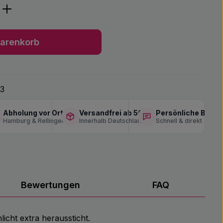
ib den gewünschten Wert ein oder benu
arenkorb
23
Abholung vor Ort
Versandfrei ab 50 €
Persönliche Berat
Hamburg & Rellingen
Innerhalb Deutschlands
Schnell & direkt
Bewertungen
FAQ
icht extra heraussticht.