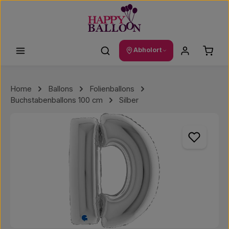
Zum Hauptinhalt springen
Waren
Abholort
Home
Ballons
Folienballons
Buchstabenballons 100 cm
Silber
Bildergalerie überspringen