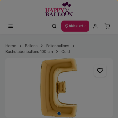
Zum Hauptinhalt springen
Waren
Abholort
Home
Ballons
Folienballons
Buchstabenballons 100 cm
Gold
Bildergalerie überspringen