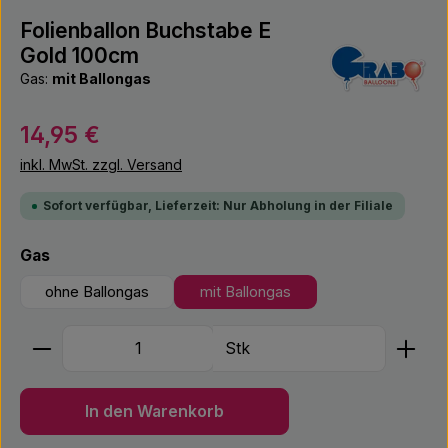
Folienballon Buchstabe E
Gold 100cm
Gas:
mit Ballongas
Regulärer Preis:
14,95 €
inkl. MwSt. zzgl. Versand
Sofort verfügbar, Lieferzeit: Nur Abholung in der Filiale
auswählen
Gas
ohne Ballongas
mit Ballongas
Produkt Anzahl: Gib den gewünschten Wert ein ode
Stk
In den Warenkorb