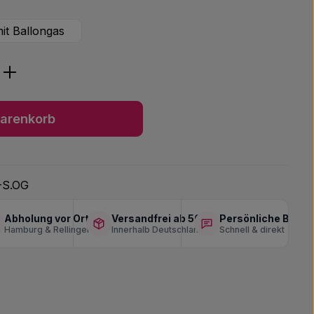
it Ballongas
ib den gewünschten Wert ein oder benu
arenkorb
-S.OG
Abholung vor Ort
Versandfrei ab 50 €
Persönliche Berat
Hamburg & Rellingen
Innerhalb Deutschlands
Schnell & direkt