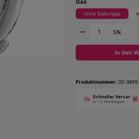
auswählen
Gas
ohne Ballongas
m
Produkt Anzahl: G
Stk
In den W
Produktnummer:
02-369S
Schneller Versand
In 1–3 Werktagen