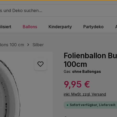
isiert
Ballons
Kinderparty
Partydeko
lons 100 cm
Silber
Folienballon B
100cm
Gas:
ohne Ballongas
Regulärer Preis:
9,95 €
inkl. MwSt. zzgl. Versand
Sofort verfügbar, Lieferzeit: