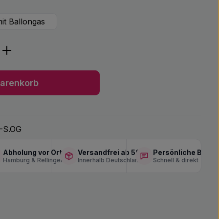
it Ballongas
ib den gewünschten Wert ein oder benu
arenkorb
-S.OG
Abholung vor Ort
Versandfrei ab 50 €
Persönliche Berat
Hamburg & Rellingen
Innerhalb Deutschlands
Schnell & direkt