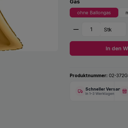
auswählen
Gas
ohne Ballongas
m
Produkt Anzahl: G
Stk
In den W
Produktnummer:
02-372G
Schneller Versand
In 1–3 Werktagen