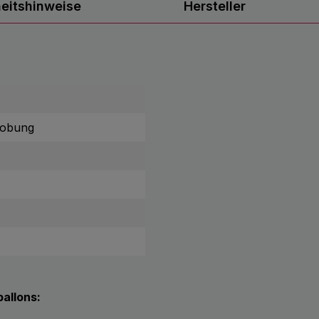
heitshinweise
Hersteller
lobung
allons: