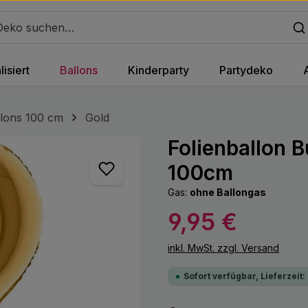
isiert
Ballons
Kinderparty
Partydeko
lons 100 cm
Gold
Folienballon 
100cm
Gas:
ohne Ballongas
Regulärer Preis:
9,95 €
inkl. MwSt. zzgl. Versand
Sofort verfügbar, Lieferzeit: