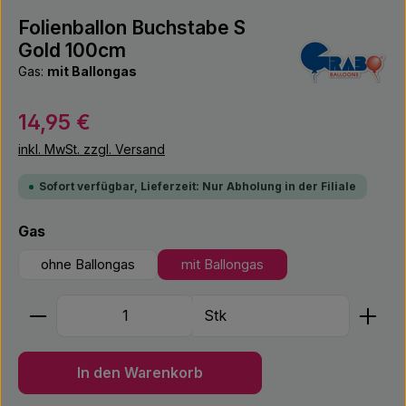
Folienballon Buchstabe S
Gold 100cm
Gas:
mit Ballongas
Regulärer Preis:
14,95 €
inkl. MwSt. zzgl. Versand
Sofort verfügbar, Lieferzeit: Nur Abholung in der Filiale
auswählen
Gas
ohne Ballongas
mit Ballongas
Produkt Anzahl: Gib den gewünschten Wert ein ode
Stk
In den Warenkorb