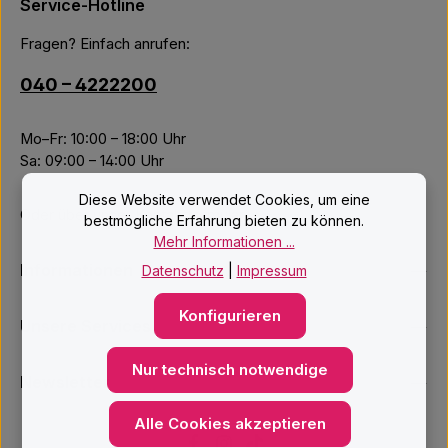
Service-Hotline
Fragen? Einfach anrufen:
040 – 4222200
Mo–Fr: 10:00 – 18:00 Uhr
Sa: 09:00 – 14:00 Uhr
Diese Website verwendet Cookies, um eine
Oder über unser
Kontaktformular
.
bestmögliche Erfahrung bieten zu können.
Mehr Informationen ...
Informationen
Datenschutz
|
Impressum
Konfigurieren
Unsere Services
Nur technisch notwendige
Newsletter
Alle Cookies akzeptieren