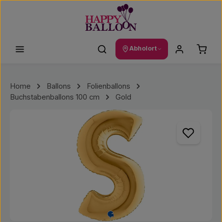
Zum Hauptinhalt springen
Waren
Abholort
Home
Ballons
Folienballons
Buchstabenballons 100 cm
Gold
Bildergalerie überspringen