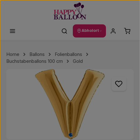
Zum Hauptinhalt springen
Waren
Abholort
Home
Ballons
Folienballons
Buchstabenballons 100 cm
Gold
Bildergalerie überspringen