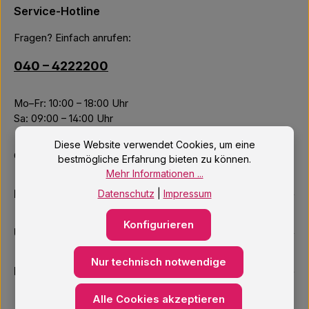
Service-Hotline
Fragen? Einfach anrufen:
040 – 4222200
Mo–Fr: 10:00 – 18:00 Uhr
Sa: 09:00 – 14:00 Uhr
Diese Website verwendet Cookies, um eine
Oder über unser
Kontaktformular
.
bestmögliche Erfahrung bieten zu können.
Mehr Informationen ...
Informationen
Datenschutz
|
Impressum
Konfigurieren
Unsere Services
Nur technisch notwendige
Newsletter
Alle Cookies akzeptieren