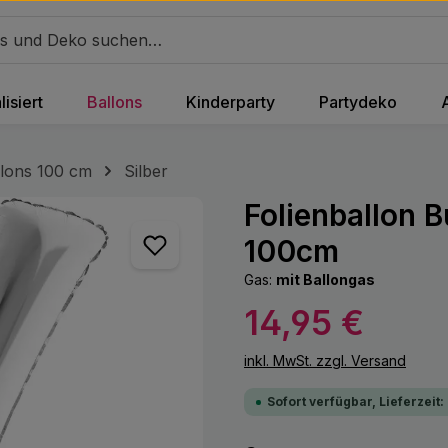
isiert
Ballons
Kinderparty
Partydeko
lons 100 cm
Silber
Folienballon 
100cm
Gas:
mit Ballongas
Regulärer Preis:
14,95 €
inkl. MwSt. zzgl. Versand
Sofort verfügbar, Lieferzeit: