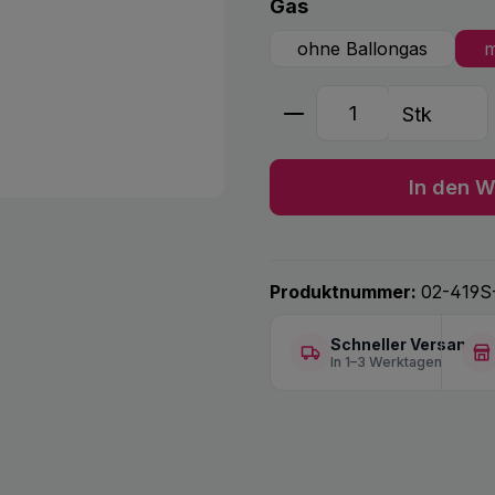
auswählen
Gas
ohne Ballongas
m
Produkt Anzahl: G
Stk
In den W
Produktnummer:
02-419S
Schneller Versand
In 1–3 Werktagen