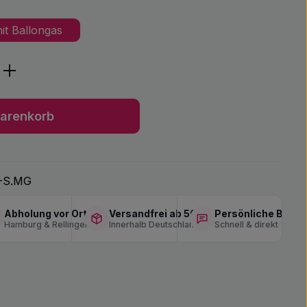
it Ballongas
ib den gewünschten Wert ein oder benu
arenkorb
-S.MG
Abholung vor Ort
Versandfrei ab 50 €
Persönliche Berat
Hamburg & Rellingen
Innerhalb Deutschlands
Schnell & direkt