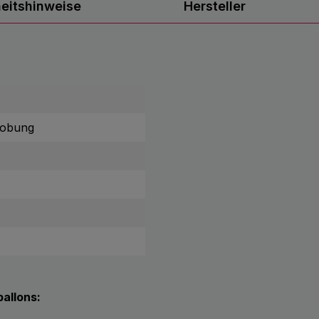
heitshinweise
Hersteller
lobung
allons: